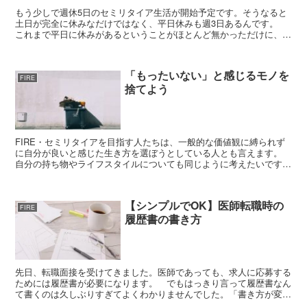
もう少しで週休5日のセミリタイア生活が開始予定です。そうなると
土日が完全に休みなだけではなく、平日休みも週3日あるんです。
これまで平日に休みがあるということがほとんど無かっただけに、平
日はどう過ごしたらいいか実際のところ良くわかっていませ...
「もったいない」と感じるモノを
FIRE
捨てよう
FIRE・セミリタイアを目指す人たちは、一般的な価値観に縛られず
に自分が良いと感じた生き方を選ぼうとしている人とも言えます。
自分の持ち物やライフスタイルについても同じように考えたいですよ
ね。 良いと感じるモノ・コトを選ぶ。不要なモノ・良い...
【シンプルでOK】医師転職時の
FIRE
履歴書の書き方
先日、転職面接を受けてきました。医師であっても、求人に応募する
ためには履歴書が必要になります。 でもはっきり言って履歴書なん
て書くのは久しぶりすぎてよくわかりませんでした。「書き方が変に
なって、悪い印象を与えてしまうのではないか」と不安にな...